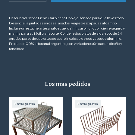
Descubrí el Set de Picnic Carpincho Doble, diseñado para que lleves todo
lo esencial a juntadas en casa, asados, viajes o escapadas al campo.
Incluye un estuche artesanal de cuero símil carpincho con cierre seguro y
manija para su fácil transporte. Contiene dos platos de algarrobo de 24
cm, dos pares de cubiertos de acero inoxidable y dos vasos de aluminio.
Producto 100% artesanal argentino, con variaciones únicas en diseño y
tonalidad.
Los mas pedidos
Envío gratis
Envío gratis