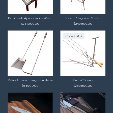
Parrillas de 4 patas varillas 6mm
Brasero / Fogonero / Leñero
$267.000,00
$249.900,00
Envío gratis
Pala y Atizador mango inoxidable
Pincho Tridente
$84.900,00
$289.900,00