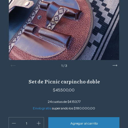
1
/
3
Set de Picnic carpincho doble
$45.500,00
24
cuotas de
$4.153,77
Envío gratis
superando los
$180.000,00